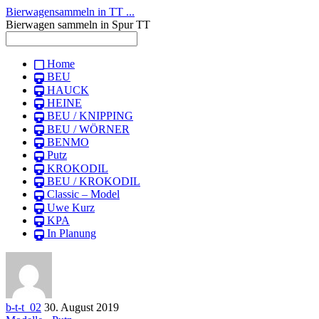
Bierwagensammeln in TT ...
Bierwagen sammeln in Spur TT
Home
BEU
HAUCK
HEINE
BEU / KNIPPING
BEU / WÖRNER
BENMO
Putz
KROKODIL
BEU / KROKODIL
Classic – Model
Uwe Kurz
KPA
In Planung
b-t-t_02
30. August 2019