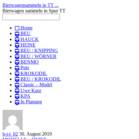
Bierwagensammeln in TT ...
Bierwagen sammeln in Spur TT
Home
BEU
HAUCK
HEINE
BEU / KNIPPING
BEU / WÖRNER
BENMO
Putz
KROKODIL
BEU / KROKODIL
Classic – Model
Uwe Kurz
KPA
In Planung
b-t-t_02
30. August 2019