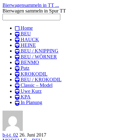
Bierwagensammeln in TT ...
Bierwagen sammeln in Spur TT
Home
BEU
HAUCK
HEINE
BEU / KNIPPING
BEU / WÖRNER
BENMO
Putz
KROKODIL
BEU / KROKODIL
Classic – Model
Uwe Kurz
KPA
In Planung
b-t-t_02
26. Juni 2017