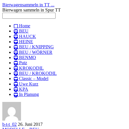
Bierwagensammeln in TT ...
Bierwagen sammeln in Spur TT
Home
BEU
HAUCK
HEINE
BEU / KNIPPING
BEU / WÖRNER
BENMO
Putz
KROKODIL
BEU / KROKODIL
Classic – Model
Uwe Kurz
KPA
In Planung
b-t-t_02
26. Juni 2017