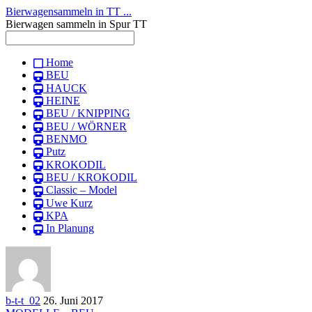
Bierwagensammeln in TT ...
Bierwagen sammeln in Spur TT
Home
BEU
HAUCK
HEINE
BEU / KNIPPING
BEU / WÖRNER
BENMO
Putz
KROKODIL
BEU / KROKODIL
Classic – Model
Uwe Kurz
KPA
In Planung
b-t-t_02
26. Juni 2017