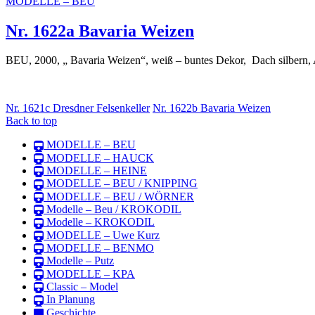
MODELLE – BEU
Nr. 1622a Bavaria Weizen
BEU, 2000, „ Bavaria Weizen“, weiß – buntes Dekor, Dach silbern,
Nr. 1621c Dresdner Felsenkeller
Nr. 1622b Bavaria Weizen
Back to top
MODELLE – BEU
MODELLE – HAUCK
MODELLE – HEINE
MODELLE – BEU / KNIPPING
MODELLE – BEU / WÖRNER
Modelle – Beu / KROKODIL
Modelle – KROKODIL
MODELLE – Uwe Kurz
MODELLE – BENMO
Modelle – Putz
MODELLE – KPA
Classic – Model
In Planung
Geschichte