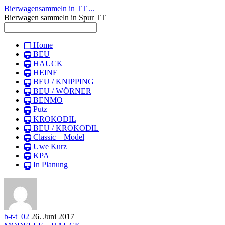
Bierwagensammeln in TT ...
Bierwagen sammeln in Spur TT
Home
BEU
HAUCK
HEINE
BEU / KNIPPING
BEU / WÖRNER
BENMO
Putz
KROKODIL
BEU / KROKODIL
Classic – Model
Uwe Kurz
KPA
In Planung
b-t-t_02
26. Juni 2017