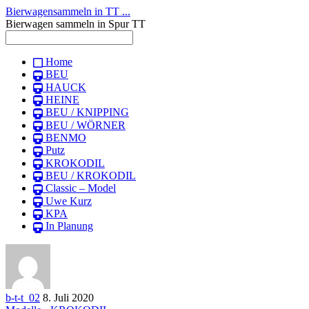
Bierwagensammeln in TT ...
Bierwagen sammeln in Spur TT
Home
BEU
HAUCK
HEINE
BEU / KNIPPING
BEU / WÖRNER
BENMO
Putz
KROKODIL
BEU / KROKODIL
Classic – Model
Uwe Kurz
KPA
In Planung
b-t-t_02
8. Juli 2020